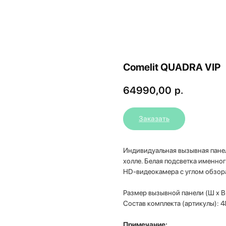
Comelit QUADRA VIP
64990,00
р.
Заказать
Индивидуальная вызывная панел
холле. Белая подсветка именно
HD-видеокамера с углом обзора
Размер вызывной панели (Ш х В
Состав комплекта (артикулы): 
Примечание: