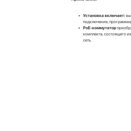
Установка включает:
вы
подключение, программир
PoE-коммутатор
приобре
комплекта, состоящего и
сеть.