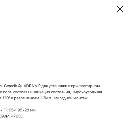
ь Comelit QUADRA VIP для установки в приквартирном
го поля, световая индикация состояния, широкоугольная
 120° и разрешением 1,3Мп. Накладной монтаж.
 х Г): 95×195×28 мм
4899М, 4793C