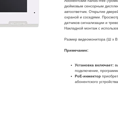
Абонентский hands-free (громк
дюймовым сенсорным дисплеем
автоответчик. Открытие дверей
охраной и соседями. Просмотр
датчиков сигнализации и трев
Накладной монтаж с использо
Размер видеомонитора (Ш х В 
Примечание:
Установка включает:
вы
подключение, программи
PoE-инжектор
приобрет
абонентского устройства