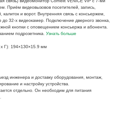
ая связь) видеомонитор Comelit VENICE VIP c 7-ми
. Приём видеовызовов посетителей, запись,
, калиток и ворот. Внутренняя связь с консьержем,
 до 32-х видеокамер. Подключение дверного звонка,
ожной кнопки с оповещением консьержа и абонента.
ванием подрозетника.
Узнать больше
х Г): 194×130×15.9 мм
езд инженера и доставку оборудования, монтаж,
рование и настройку устройства.
ается отдельно. Он необходим для питания
.