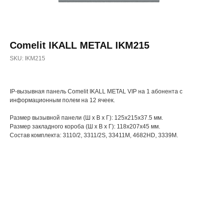
Comelit IKALL METAL IKM215
SKU:
IKM215
IP-вызывная панель Comelit IKALL METAL VIP на 1 абонента с
информационным полем на 12 ячеек.
Размер вызывной панели (Ш х В х Г): 125x215x37.5 мм.
Размер закладного короба (Ш х В х Г): 118x207x45 мм.
Состав комплекта: 3110/2, 3311/2S, 33411M, 4682НD, 3339M.