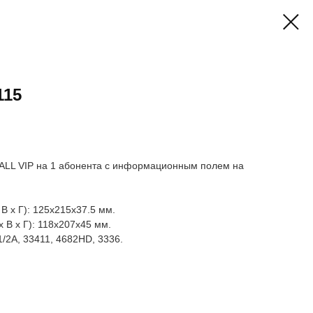
115
KALL VIP на 1 абонента с информационным полем на
В х Г): 125x215x37.5 мм.
 В х Г): 118x207x45 мм.
1/2А, 33411, 4682НD, 3336.