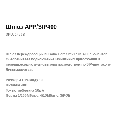
Шлюз APP/SIP400
SKU:
1456B
Шлюз переадресации вызова Comelit VIP на 400 абонентов.
Обеспечивает подключение мобильных приложений и
переадресацию аудиовызова посредством по SIP-протоколу.
Лицензируется.
Размер 4 DIN-модуля
Питание 48В
Ток потребления 50мА
Порты 1/100Мбит/с, 4/10Мбит/с, 3/POE