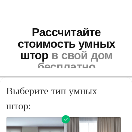
Преимущества
умных штор
Выберите тип умных
Официальная гарантия
на оборудование и работы
штор: