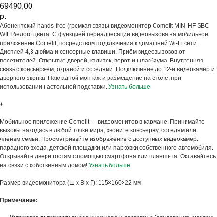
69490,00
р.
Абонентский hands-free (громкая связь) видеомонитор Comelit MINI HF SBC
WIFI белого цвета. С функцией переадресации видеовызова на мобильное
приложение Comelit, посредством подключения к домашней Wi-Fi сети.
Дисплей 4,3 дюйма и сенсорные клавиши. Приём видеовызовов от
посетителей. Открытие дверей, калиток, ворот и шлагбаума. Внутренняя
связь с консьержем, охраной и соседями. Подключение до 12-и видеокамер и
дверного звонка. Накладной монтаж и размещение на столе, при
использовании настольной подставки.
Узнать больше
+
Мобильное приложение Comelit — видеомонитор в кармане. Принимайте
вызовы находясь в любой точке мира, звоните консьержу, соседям или
членам семьи. Просматривайте изображение с доступных видеокамер:
парадного входа, детской площадки или парковки собственного автомобиля.
Открывайте двери гостям с помощью смартфона или планшета. Оставайтесь
на связи с собственным домом!
Узнать больше
Размер видеомонитора (Ш х В х Г): 115×160×22 мм
Примечание: