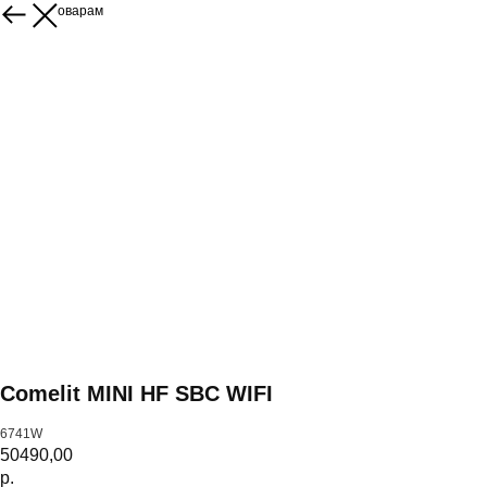
Назад к товарам
Comelit MINI HF SBC WIFI
6741W
50490,00
р.