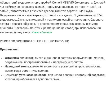
Абонентский видеомонитор с трубкой Comelit MINI VIP белого цвета. Дисплей
4,3 дюйма и сенсорные клавиши. Приём видеовызовов от посетителей, их
запись, автоответчик. Открытие дверей, калиток, ворот и шлагбаума.
Внутренняя связь с консьержем, охраной и соседями. Подключение до 32-х
видеокамер. Датчиков пожарной и технологической сигнализации. Дверного
звонка и тревожной кнопки, с оповещением консьержа, охраны и самого
абонента. Накладной монтаж и размещение на столе, при использовании
настольной подставки.
Узнать больше
Размер видеомонитора (Ш х В х Г): 175×160×22 мм
Примечание:
Установка включает:
выезд инженера и доставку оборудования, монтаж,
подключение, программирование и настройку устройства.
Накладной монтаж
включён в стоимость установки и производится на
месте, когда ремонт уже сделан.
Возможна
установка на столе,
при использовании настольной подставки,
которая приобретается дополнительно.